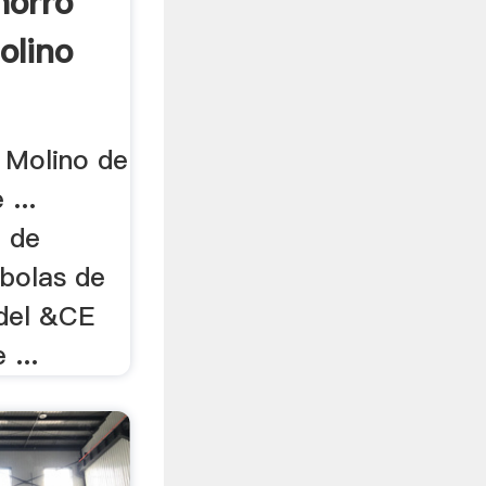
horro
olino
. Molino de
...
o de
 bolas de
 del &CE
 ...