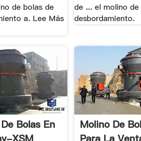
ino de bolas de
de ... el molino de
iento a. Lee Más
desbordamiento.
 De Bolas En
Molino De Bo
ay-XSM
Para La Vent