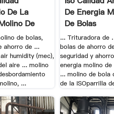
alidad
Iso Calidad A
o De La
De Energia M
 Molino De
De Bolas
 molino de bolas,
... Trituradora de 
 ahorro de ...
bolas de ahorro de 
 air humidity (mec),
seguridad y ahorr
l aire ... molino
energia molino de
 desbordamiento
... molino de bola
olino, ...
de la ISOparrilla de