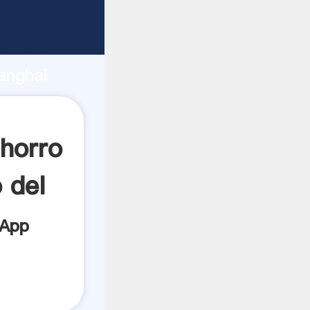
rza de
anghai
crea el
horro
 del