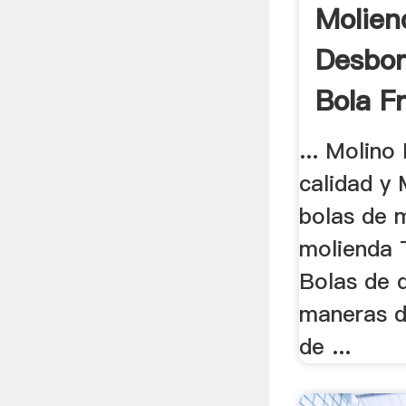
Molien
Desbo
Bola F
... Molino
calidad y 
bolas de 
molienda 
Bolas de d
maneras d
de ...