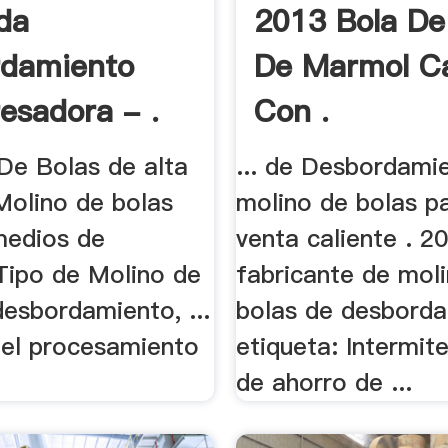
da
2013 Bola De
rdamiento
De Marmol Ca
resadora - .
Con .
 De Bolas de alta
... de Desbordami
Molino de bolas
molino de bolas pa
medios de
venta caliente . 2
Tipo de Molino de
fabricante de mol
esbordamiento, ...
bolas de desbord
el procesamiento
etiqueta: Intermite
de ahorro de ...