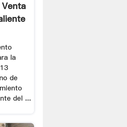
 Venta
liente
ento
ra la
013
ino de
amiento
nte del ...