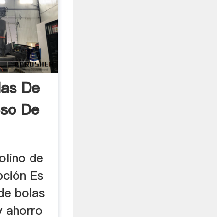
las De
eso De
olino de
ipción Es
de bolas
y ahorro