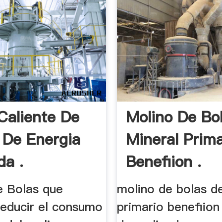
Caliente De
Molino De Bo
 De Energia
Mineral Prima
da .
Benefiion .
e Bolas que
molino de bolas d
reducir el consumo
primario benefiio