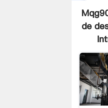
Mqg90
de des
In