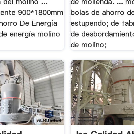
 del molino ...
de molienda. ... m
liente 900*1800mm
bolas de ahorro d
horro De Energía
estupendo; de fab
 de energía molino
de desbordamient
de molino;