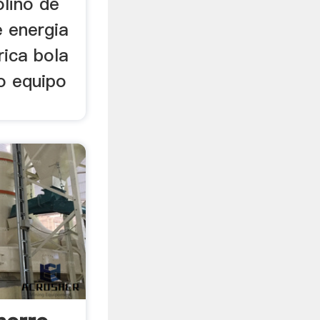
olino de
e energia
rica bola
o equipo