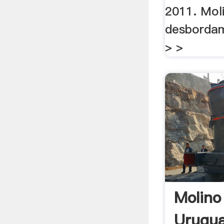
2011. Mol
desbordam
> >
Molino
Urugu