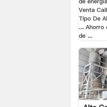
de energía
Venta Ca
Tipo De A
... Ahorro
de ...