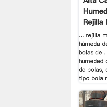
Alta C
Humed
Rejilla
Bolas .
... rejilla
húmeda de
bolas de .
humedad de
de bolas,
tipo bola m