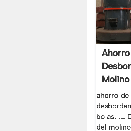
Ahorro
Desbo
Molino
ahorro de
desbordam
bolas. ..
del molino