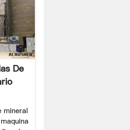
las De
rio
e mineral
n maquina