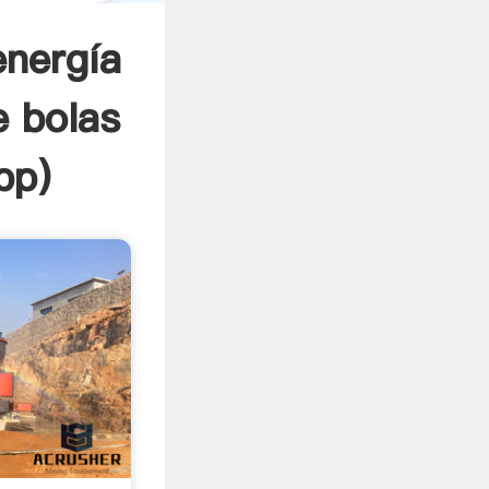
nergía
e bolas
pp
)