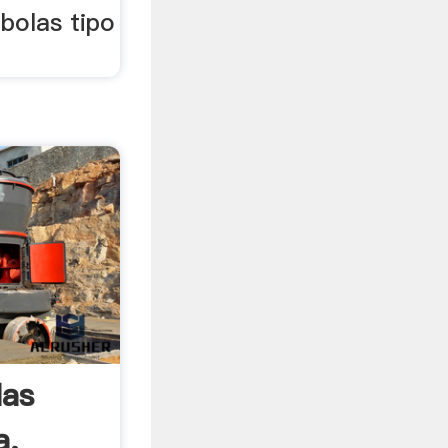
 bolas tipo
las
a,