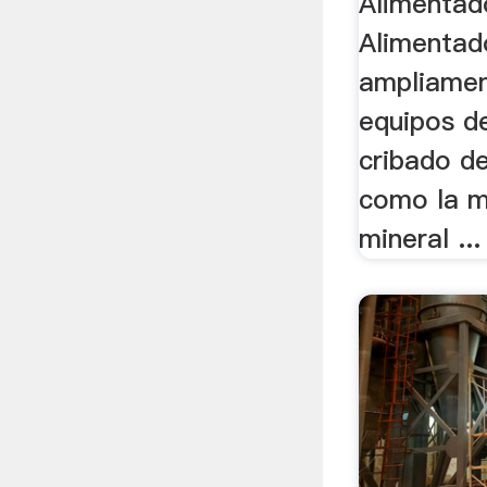
Alimentado
Alimentad
ampliament
equipos de
cribado de
como la m
mineral ...