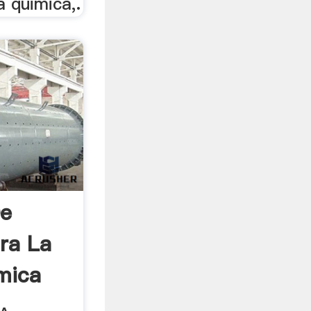
a quimica,.
De
ra La
mica