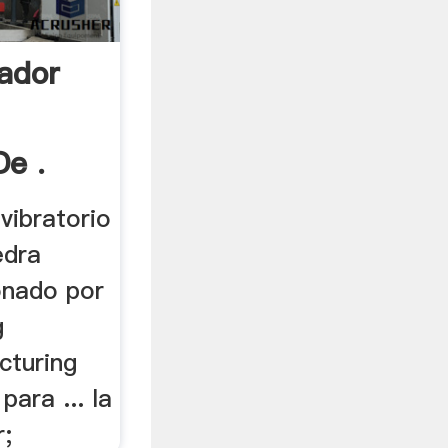
ador
De .
vibratorio
edra
onado por
g
cturing
para ... la
r;