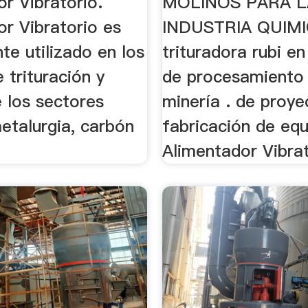
r Vibratorio.
MOLINOS PARA L
or Vibratorio es
INDUSTRIA QUIMI
e utilizado en los
trituradora rubi en
 trituración y
de procesamiento
 los sectores
minería . de proye
etalurgia, carbón
fabricación de equi
Alimentador Vibrat