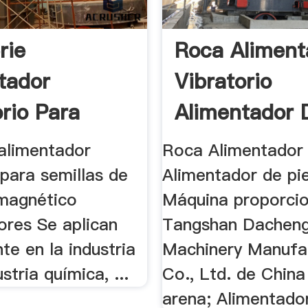
rie
Roca Aliment
tador
Vibratorio
orio Para
Alimentador 
s De ...
 alimentador
Roca Alimentador 
 para semillas de
Alimentador de pi
omagnético
Máquina proporci
ores Se aplican
Tangshan Dachen
e en la industria
Machinery Manufa
ustria química, ...
Co., Ltd. de China 
arena; Alimentado