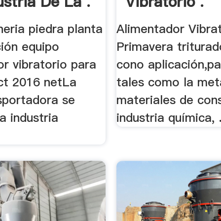
stria De La .
Vibratorio .
eria piedra planta
Alimentador Vibrato
ción equipo
Primavera triturad
r vibratorio para
cono aplicación,par
Oct 2016 netLa
tales como la meta
sportadora se
materiales de cons
la industria
industria química, .