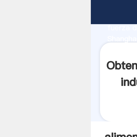
alimenta
fabrican
fuerza d
Shanghai
química 
todos lo
Obten
ind