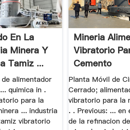
ado En La
Mineria Alim
ria Minera Y
Vibratorio Pa
a Tamiz ...
Cemento
n de alimentador
Planta Móvil de Ci
... quimica in .
Cerrado; alimenta
atorio para la
vibratorio para la
inera ... industria
. . Previous: ... e
tamiz vibratorio
de la refinacion d