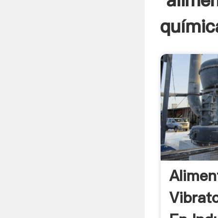
alimen
químic
Alimen
Vibrato