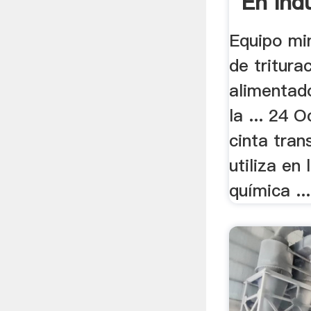
En Indu
Equipo min
de tritura
alimentado
la ... 24 
cinta tran
utiliza en 
química ...