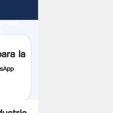
ucción,
rvicio,
a
s a
ara la