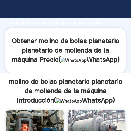
molino de bolas planetario planetario de molienda de
la máquina fabricante Agarrando fuerte capacidad de
producción, fuerza de investigación avanzada y
excelente servicio, Shanghai molino de bolas
planetario planetario de molienda de la máquina
proveedor crea el valor y aporta valores a todos los
Obtener molino de bolas planetario
clientes.
planetario de molienda de la
máquina Precio(
WhatsApp
)
molino de bolas planetario planetario
de molienda de la máquina
Introducción(
WhatsApp
)