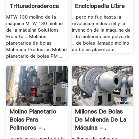
Trituradoraderoca
Enciclopedia Libre
MTW 130 molino de la
... pero no fue hasta la
máquina MTW 130 molino
revolución industrial y la
de la máquina Solutions
invención de la máquina de
From ta ... Molinos
... la molienda con polvo de
planetarios de bolas
... de bolas llamado molino
Molienda Productos Molino
de bolas planetario.
planetario de bolas PM ...
Molino Planetario
Millones De Bolas
Bolas Para
De Molienda De La
Polimeros - .
Máquina - .
... producción y venta de la
millones de bolas de