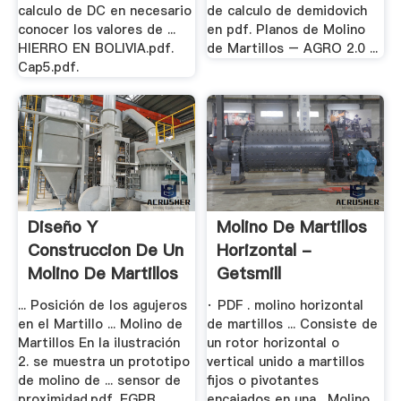
calculo de DC en necesario
de calculo de demidovich
conocer los valores de ...
en pdf. Planos de Molino
HIERRO EN BOLIVIA.pdf.
de Martillos – AGRO 2.0 ...
Cap5.pdf.
Diseño Y
Molino De Martillos
Construccion De Un
Horizontal -
Molino De Martillos
Getsmill
.
... Posición de los agujeros
· PDF . molino horizontal
en el Martillo ... Molino de
de martillos ... Consiste de
Martillos En la ilustración
un rotor horizontal o
2. se muestra un prototipo
vertical unido a martillos
de molino de ... sensor de
fijos o pivotantes
proximidad.pdf. EGPR ...
encajados en una . Molino