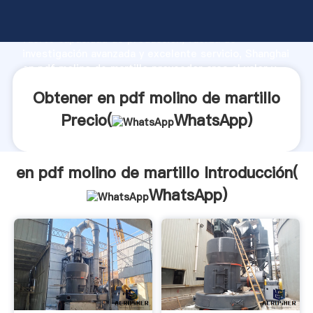
en pdf molino de martillo fabricante Agarrando
fuerte capacidad de producción, fuerza de
investigación avanzada y excelente servicio, Shanghai
en pdf molino de martillo proveedor crea el valor y
aporta valores a todos los clientes.
Obtener en pdf molino de martillo
Precio(
WhatsApp
)
en pdf molino de martillo Introducción(
WhatsApp
)