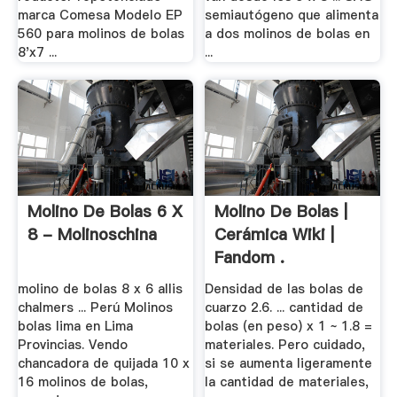
marca Comesa Modelo EP
semiautógeno que alimenta
560 para molinos de bolas
a dos molinos de bolas en
8'x7 ...
...
Molino De Bolas 6 X
Molino De Bolas |
8 - Molinoschina
Cerámica Wiki |
Fandom .
molino de bolas 8 x 6 allis
Densidad de las bolas de
chalmers ... Perú Molinos
cuarzo 2.6. ... cantidad de
bolas lima en Lima
bolas (en peso) x 1 ~ 1.8 =
Provincias. Vendo
materiales. Pero cuidado,
chancadora de quijada 10 x
si se aumenta ligeramente
16 molinos de bolas,
la cantidad de materiales,