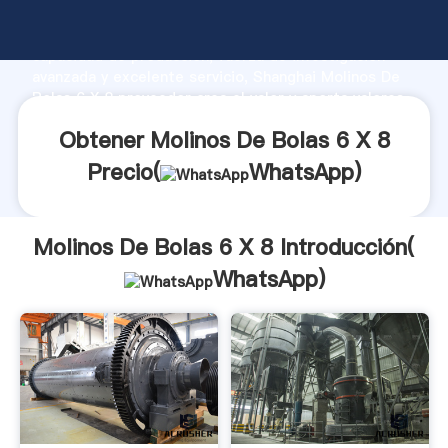
Molinos De Bolas 6 X 8 fabricante Agarrando fuerte
capacidad de producción, fuerza de investigación
avanzada y excelente servicio, Shanghai Molinos De
Bolas 6 X 8 proveedor crea el valor y aporta valores
a todos los clientes.
Obtener Molinos De Bolas 6 X 8
Precio(
WhatsApp
)
Molinos De Bolas 6 X 8 Introducción(
WhatsApp
)