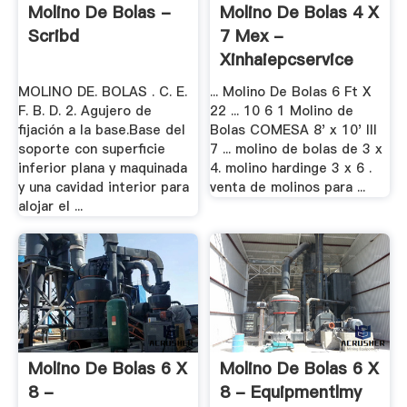
Molino De Bolas -
Molino De Bolas 4 X
Scribd
7 Mex -
Xinhaiepcservice
MOLINO DE. BOLAS . C. E.
... Molino De Bolas 6 Ft X
F. B. D. 2. Agujero de
22 ... 10 6 1 Molino de
fijación a la base.Base del
Bolas COMESA 8' x 10' III
soporte con superficie
7 ... molino de bolas de 3 x
inferior plana y maquinada
4. molino hardinge 3 x 6 .
y una cavidad interior para
venta de molinos para ...
alojar el ...
Molino De Bolas 6 X
Molino De Bolas 6 X
8 -
8 - Equipmentlmy