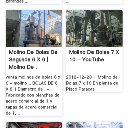
zarandas ...
...
Molino De Bolas De
Molino De Bolas 7 X
Segunda 6 X 6 |
10 - YouTube
Molino De .
venta molinos de bolas 6 x
2012-12-28 · Molino de
6 - molino ... BOLAS DE 6'
Bolas 7 x 10 En planta de
X 8' ( Diametro de . -
Pisco Paracas.
Fabricado con planchas de
acero comercial de 1 y
tapas de acero comercial
de 1, ...