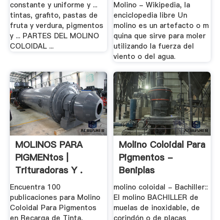
constante y uniforme y ...
Molino - Wikipedia, la
tintas, grafito, pastas de
enciclopedia libre Un
fruta y verdura, pigmentos
molino es un artefacto o m
y ... PARTES DEL MOLINO
quina que sirve para moler
COLOIDAL ...
utilizando la fuerza del
viento o del agua.
MOLINOS PARA
Molino Coloidal Para
PIGMENtos |
Pigmentos -
Trituradoras Y .
Beniplas
Encuentra 100
molino coloidal - Bachiller::
publicaciones para Molino
El molino BACHILLER de
Coloidal Para Pigmentos
muelas de inoxidable, de
en Recarga de Tinta,
corindón o de placas