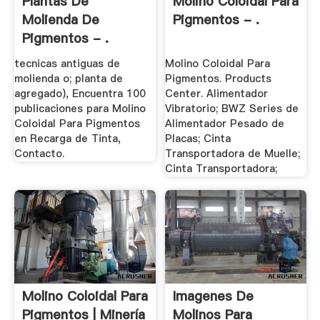
Plantas De
Molino Coloidal Para
Molienda De
Pigmentos - .
Pigmentos - .
tecnicas antiguas de
Molino Coloidal Para
molienda o; planta de
Pigmentos. Products
agregado), Encuentra 100
Center. Alimentador
publicaciones para Molino
Vibratorio; BWZ Series de
Coloidal Para Pigmentos
Alimentador Pesado de
en Recarga de Tinta,
Placas; Cinta
Contacto.
Transportadora de Muelle;
Cinta Transportadora;
Molino Coloidal Para
Imagenes De
Pigmentos | Minería
Molinos Para