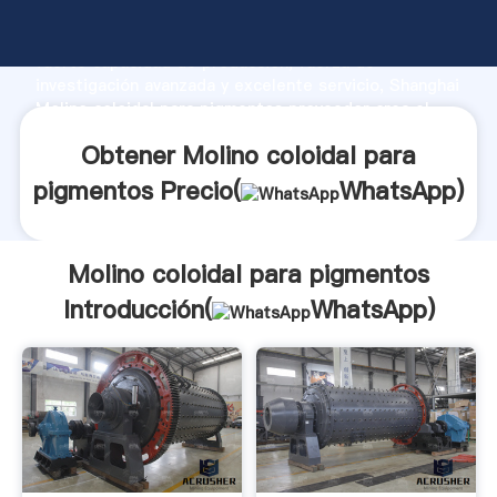
Molino coloidal para pigmentos fabricante Agarrando
fuerte capacidad de producción, fuerza de
investigación avanzada y excelente servicio, Shanghai
Molino coloidal para pigmentos proveedor crea el
valor y aporta valores a todos los clientes.
Obtener Molino coloidal para
pigmentos Precio(
WhatsApp
)
Molino coloidal para pigmentos
Introducción(
WhatsApp
)