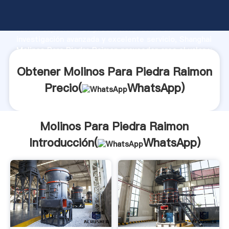
Molinos Para Piedra Raimon fabricante Agarrando
fuerte capacidad de producción, fuerza de
investigación avanzada y excelente servicio, Shanghai
Molinos Para Piedra Raimon proveedor crea el valor y
aporta valores a todos los clientes.
Obtener Molinos Para Piedra Raimon
Precio(
WhatsApp
)
Molinos Para Piedra Raimon
Introducción(
WhatsApp
)