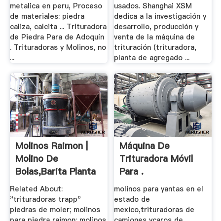
metalica en peru, Proceso
usados. Shanghai XSM
de materiales: piedra
dedica a la investigación y
caliza, calcita ... Trituradora
desarrollo, producción y
de Piedra Para de Adoquín
venta de la máquina de
. Trituradoras y Molinos, no
trituración (trituradora,
...
planta de agregado ...
Molinos Raimon |
Máquina De
Molino De
Trituradora Móvil
Bolas,Barita Planta
Para .
De ...
Related About:
molinos para yantas en el
"trituradoras trapp"
estado de
piedras de moler; molinos
mexico,trituradoras de
para piedra raimon; molinos
camiones ycaros de