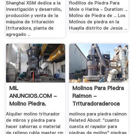
Shanghai XSM dedica a la
Rodillos de Piedra Para
investigación y desarrollo,
Mole o Harina - Duration: ...
producción y venta de la
Molino de Piedra de ... Los
máquina de trituración
Molinos de piedra en la
(trituradora, planta de
Huaylla distrito de Jesús ...
agregado ...
MIL
Molinos Para Piedra
ANUNCIOS.COM -
Raimon -
Molino Piedra.
Trituradoraderoca
Motor De .
Alquiler molino triturador
molinos para piedra raimon
de mbros y piedra para
Related About: "cuanto
hacer zahorras o material
cuesta el rayador para
de relleno ruble master rm
piedras de molino" piedras