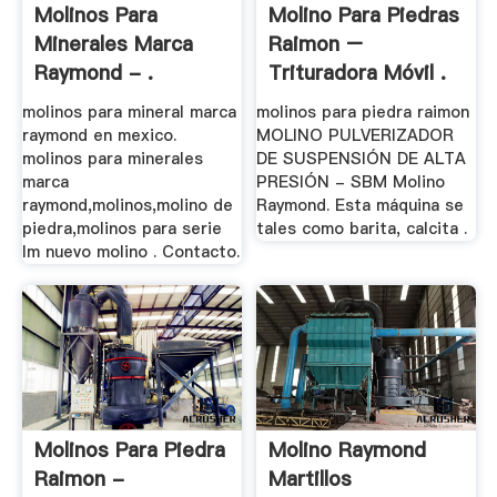
Molinos Para
Molino Para Piedras
Minerales Marca
Raimon –
Raymond - .
Trituradora Móvil .
molinos para mineral marca
molinos para piedra raimon
raymond en mexico.
MOLINO PULVERIZADOR
molinos para minerales
DE SUSPENSIÓN DE ALTA
marca
PRESIÓN - SBM Molino
raymond,molinos,molino de
Raymond. Esta máquina se
piedra,molinos para serie
tales como barita, calcita .
lm nuevo molino . Contacto.
Molinos Para Piedra
Molino Raymond
Raimon -
Martillos