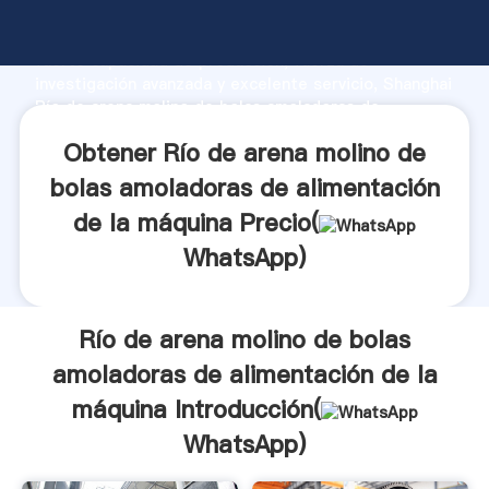
Río de arena molino de bolas amoladoras de
alimentación de la máquina fabricante Agarrando
fuerte capacidad de producción, fuerza de
investigación avanzada y excelente servicio, Shanghai
Río de arena molino de bolas amoladoras de
alimentación de la máquina proveedor crea el valor y
Obtener Río de arena molino de
aporta valores a todos los clientes.
bolas amoladoras de alimentación
de la máquina Precio(
WhatsApp
)
Río de arena molino de bolas
amoladoras de alimentación de la
máquina Introducción(
WhatsApp
)