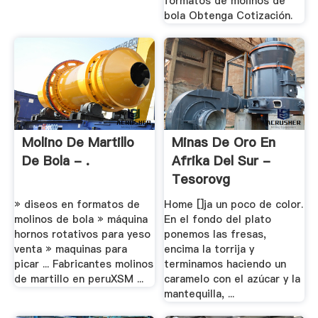
formatos de molinos de
bola Obtenga Cotización.
Molino De Martillo
Minas De Oro En
De Bola - .
Afrika Del Sur -
Tesorovg
» diseos en formatos de
Home []ja un poco de color.
molinos de bola » máquina
En el fondo del plato
hornos rotativos para yeso
ponemos las fresas,
venta » maquinas para
encima la torrija y
picar ... Fabricantes molinos
terminamos haciendo un
de martillo en peruXSM ...
caramelo con el azúcar y la
mantequilla, ...