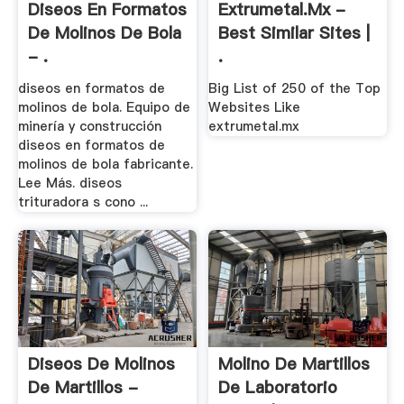
Diseos En Formatos
Extrumetal.mx -
De Molinos De Bola
Best Similar Sites |
- .
.
diseos en formatos de
Big List of 250 of the Top
molinos de bola. Equipo de
Websites Like
minería y construcción
extrumetal.mx
diseos en formatos de
molinos de bola fabricante.
Lee Más. diseos
trituradora s cono ...
Diseos De Molinos
Molino De Martillos
De Martillos -
De Laboratorio