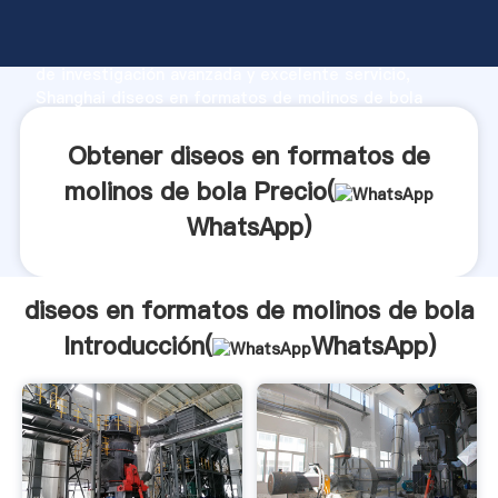
diseos en formatos de molinos de bola fabricante
Agarrando fuerte capacidad de producción, fuerza
de investigación avanzada y excelente servicio,
Shanghai diseos en formatos de molinos de bola
proveedor crea el valor y aporta valores a todos los
clientes.
Obtener diseos en formatos de
molinos de bola Precio(
WhatsApp
)
diseos en formatos de molinos de bola
Introducción(
WhatsApp
)