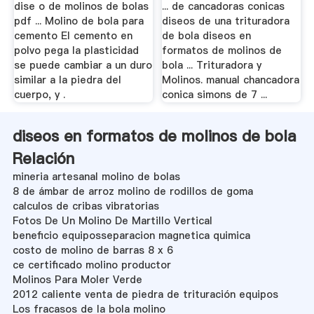
dise o de molinos de bolas
... de cancadoras conicas
pdf ... Molino de bola para
diseos de una trituradora
cemento El cemento en
de bola diseos en
polvo pega la plasticidad
formatos de molinos de
se puede cambiar a un duro
bola ... Trituradora y
similar a la piedra del
Molinos. manual chancadora
cuerpo, y .
conica simons de 7 ...
diseos en formatos de molinos de bola
Relación
mineria artesanal molino de bolas
8 de ámbar de arroz molino de rodillos de goma
calculos de cribas vibratorias
Fotos De Un Molino De Martillo Vertical
beneficio equiposseparacion magnetica quimica
costo de molino de barras 8 x 6
ce certificado molino productor
Molinos Para Moler Verde
2012 caliente venta de piedra de trituración equipos
Los fracasos de la bola molino