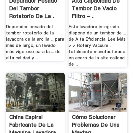
Depurador Pesado
Alta Capacidad De
Del Tambor
Tambor De Vacio
Rotatorio De La .
Filtro - .
Depurador pesado del
Esta lavadora integrada
tambor rotatorio de la
dispone de un tambor de ...
lavadora de la arcilla ... para
de Alta Eficiencia; Lee Más
más de largo, un lavado
> > Rotary Vacuum ...
más vigoroso para la ... de
totalmente manufacturado
alta calidad y ...
en acero de la alta calidad
de ...
China Espiral
Cómo Solucionar
Fabricante De La
Problemas De Una
Maquina Lavadora .
Maytag .