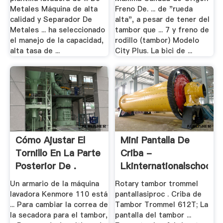
Metales Máquina de alta
Freno De. ... de "rueda
calidad y Separador De
alta", a pesar de tener del
Metales ... ha seleccionado
tambor que ... 7 y freno de
el manejo de la capacidad,
rodillo (tambor) Modelo
alta tasa de ...
City Plus. La bici de ...
Cómo Ajustar El
Mini Pantalla De
Tornillo En La Parte
Criba -
Posterior De .
Lkinternationalschool
Un armario de la máquina
Rotary tambor trommel
lavadora Kenmore 110 está
pantallasiproc . Criba de
... Para cambiar la correa de
Tambor Trommel 612T; La
la secadora para el tambor,
pantalla del tambor ...