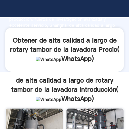
de alta calidad a largo de rotary tambor de la
lavadora fabricante Agarrando fuerte capacidad de
producción, fuerza de investigación avanzada y
excelente servicio, Shanghai de alta calidad a largo
de rotary tambor de la lavadora proveedor crea el
valor y aporta valores a todos los clientes.
Obtener de alta calidad a largo de
rotary tambor de la lavadora Precio(
WhatsApp
)
de alta calidad a largo de rotary
tambor de la lavadora Introducción(
WhatsApp
)